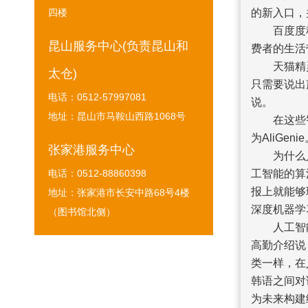
四楼
的新入口，
百度度秘
昆山服务中心(负责昆山和
费者的生活
天猫精灵则
太仓)
只需要说出
电话：0512-57997081
说。
地址：昆山市马鞍山西路1068号
在这些智能
为AliGeni
张家港服务中心
为什么人
电话：0512-88860398
工智能的算
报上就能够
地址：张家港市长安中路68号4楼
深度机器学
（图书馆北侧）
人工智能
高勤介绍说
类一样，在
韩语之间对
为未来构建