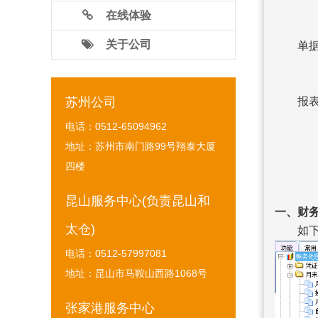
固
在线体验
关于公司
单据资
固
苏州公司
报表管
总帐、
电话：0512-65094962
核算
地址：苏州市南门路99号翔泰大厦
现
四楼
财务特
昆山服务中心(负责昆山和
一、财
太仓)
如下
电话：0512-57997081
地址：昆山市马鞍山西路1068号
张家港服务中心